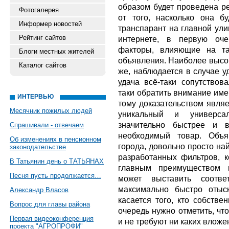
образом будет проведена р
Фотогалерея
от того, насколько она б
Информер новостей
транспарант на главной ули
Рейтинг сайтов
интернете, в первую оче
факторы, влияющие на та
Блоги местных жителей
объявления. Наиболее высок
Каталог сайтов
же, наблюдается в случае у
удача всё-таки сопутство
таки обратить внимание име
ИНТЕРВЬЮ
тому доказательством являе
Месячник пожилых людей
уникальный и универса
значительно быстрее и в
Спрашивали - отвечаем
необходимый товар. Объя
Об изменениях в пенсионном
города, довольно просто на
законодательстве
разработанных фильтров, 
В Татьянин день о ТАТЬЯНАХ
главным преимуществом 
Песня пусть продолжается…
может выставить соотв
максимально быстро отыс
Александр Власов
касается того, кто собстве
Вопрос для главы района
очередь нужно отметить, чт
Первая видеоконференция
и не требуют ни каких вложе
проекта "АГРОПРОФИ"