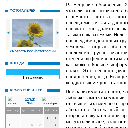
Размещение объявлений Х
указали выше, отличается б
ФОТОГАЛЕРЕЯ
огромного потока посет
посещаемости сайта довольн
признать, что далеко не к
такими показателями. Нельзя
очень удобен для обеих груп
человека, который собствен
смотреть все фотографии
последней группы участн
степени эффективности мы 
ПОГОДА
как можно больше информ
полях. Это ценовой диапа
предложения, и т.д. Если ре
Нет данных
квадратных метров, этажност
АРХИВ НОВОСТЕЙ
Вне зависимости от того, ч
либо же заметка компании,
август
от выше изложенного про
2026
абсолютно бесплатный и 
пон
втр
срд
чет
пят
суб
вск
стороны покупателя или пр
1
2
мы указали выше, отличаетс
3
4
5
6
7
8
9
контент на ней регулярно