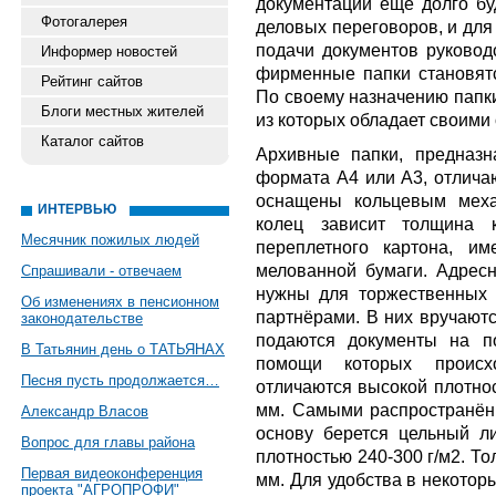
документации ещё долго бу
Фотогалерея
деловых переговоров, и для
подачи документов руководс
Информер новостей
фирменные папки становят
Рейтинг сайтов
По своему назначению папки
Блоги местных жителей
из которых обладает своими
Каталог сайтов
Архивные папки, предназ
формата А4 или А3, отлича
оснащены кольцевым меха
ИНТЕРВЬЮ
колец зависит толщина к
Месячник пожилых людей
переплетного картона, им
мелованной бумаги. Адре
Спрашивали - отвечаем
нужны для торжественных 
Об изменениях в пенсионном
партнёрами. В них вручаютс
законодательстве
подаются документы на п
В Татьянин день о ТАТЬЯНАХ
помощи которых проис
Песня пусть продолжается…
отличаются высокой плотнос
мм. Самыми распространён
Александр Власов
основу берется цельный л
Вопрос для главы района
плотностью 240-300 г/м2. Т
Первая видеоконференция
мм. Для удобства в некотор
проекта "АГРОПРОФИ"