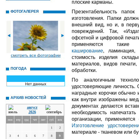
плоские карманы.
Презентабельность папок
ФОТОГАЛЕРЕЯ
изготовления. Папки должн
внешний вид, но и, в перв
повреждений. Так, «Изда
офсетной и цифровой печати
применяются такие 
каширование
, ламинация, 
смотреть все фотографии
стоимость изделия склад
материалов, видов печати,
ПОГОДА
обработки.
По аналогичным технолог
Нет данных
удостоверяющие личность. О
наградные корочки обычно 
АРХИВ НОВОСТЕЙ
как внутри изображены мед
документах делаются вставк
август
необходимость напечатать
2026
организации, применяется 
пон
втр
срд
чет
пят
суб
вск
Изготовление удостоверен
1
2
материале - тканевом или б
3
4
5
6
7
8
9