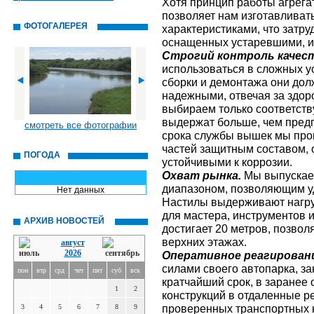
Хотя принцип работы агрега
позволяет нам изготавливат
ФОТОГАЛЕРЕЯ
характеристиками, что затру
оснащенных устаревшими, 
Строгий контроль качест
использоваться в сложных у
сборки и демонтажа они дол
надежными, отвечая за здор
выбираем только соответст
выдержат больше, чем предп
смотреть все фотографии
срока службы вышек мы про
частей защитным составом, 
ПОГОДА
устойчивыми к коррозии.
Охват рынка.
Мы выпускае
диапазоном, позволяющим у
Нет данных
Настилы выдерживают нагруз
для мастера, инструментов 
АРХИВ НОВОСТЕЙ
достигает 20 метров, позво
верхних этажах.
август
2026
Оперативное реагирован
силами своего автопарка, з
пон
втр
срд
чет
пят
суб
вск
кратчайший срок, в заранее
1
2
конструкций в отдаленные р
проверенных транспортных
3
4
5
6
7
8
9