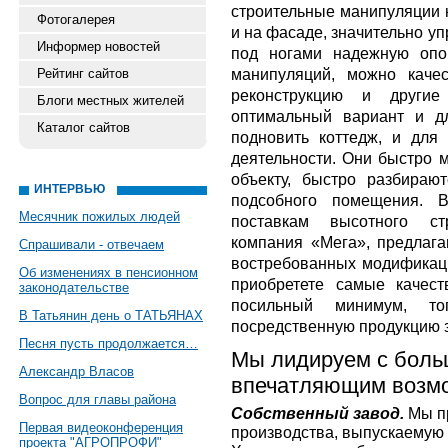
строительные манипуляции н
Фотогалерея
и на фасаде, значительно у
Информер новостей
под ногами надежную опо
манипуляций, можно качес
Рейтинг сайтов
реконструкцию и други
Блоги местных жителей
оптимальный вариант и д
Каталог сайтов
подновить коттедж, и для
деятельности. Они быстро 
объекту, быстро разбираю
ИНТЕРВЬЮ
подсобного помещения. 
Месячник пожилых людей
поставкам высотного ст
компания «Мега», предла
Спрашивали - отвечаем
востребованных модификаци
Об изменениях в пенсионном
приобретете самые качес
законодательстве
посильный минимум, то
В Татьянин день о ТАТЬЯНАХ
посредственную продукцию 
Песня пусть продолжается…
Мы лидируем с боль
Александр Власов
впечатляющим возм
Вопрос для главы района
Собственный завод.
Мы пр
Первая видеоконференция
производства, выпускаемую 
проекта "АГРОПРОФИ"