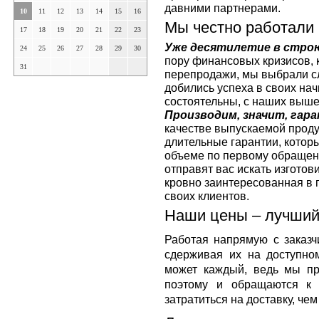
давними партнерами.
10
11
12
13
14
15
16
Мы честно работали 
17
18
19
20
21
22
23
Уже десятилетие в стро
24
25
26
27
28
29
30
пору финансовых кризисов, 
31
перепродажи, мы выбрали с
добились успеха в своих на
состоятельны, с наших выше
Производим, значит, гар
качестве выпускаемой проду
длительные гарантии, котор
объеме по первому обращени
отправят вас искать изготов
кровно заинтересованная в 
своих клиентов.
Наши цены – лучший
Работая напрямую с заказч
сдерживая их на доступно
может каждый, ведь мы пр
поэтому и обращаются к 
затратиться на доставку, че