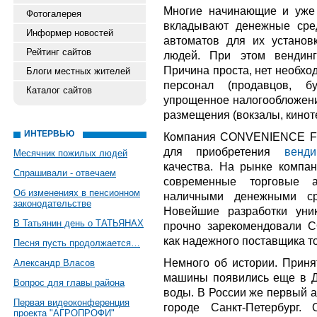
Многие начинающие и уже
Фотогалерея
вкладывают денежные сре
Информер новостей
автоматов для их установ
Рейтинг сайтов
людей. При этом вендинг
Причина проста, нет необхо
Блоги местных жителей
персонал (продавцов, бу
Каталог сайтов
упрощенное налогообложени
размещения (вокзалы, киноте
ИНТЕРВЬЮ
Компания CONVENIENCE F
для приобретения
венди
Месячник пожилых людей
качества. На рынке компан
Спрашивали - отвечаем
современные торговые а
Об изменениях в пенсионном
наличными денежными ср
законодательстве
Новейшие разработки уни
В Татьянин день о ТАТЬЯНАХ
прочно зарекомендовал
как надежного поставщика т
Песня пусть продолжается…
Немного об истории. Приня
Александр Власов
машины появились еще в Д
Вопрос для главы района
воды. В России же первый а
Первая видеоконференция
городе Санкт-Петербург.
проекта "АГРОПРОФИ"