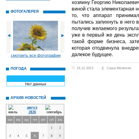
хозяину Георгию Николаевич
виной стала элементарная н
ФОТОГАЛЕРЕЯ
то, что аппарат принима
пытались запихнуть в него 
получив желаемого результа
уже в первый же день экспл
такой форме бизнеса, зат
которая отодвинула внедр
далекое будущее.
смотреть все фотографии
16.12.2013
Саша Мелюхин
ПОГОДА
Нет данных
АРХИВ НОВОСТЕЙ
август
2026
пон
втр
срд
чет
пят
суб
вск
1
2
3
4
5
6
7
8
9