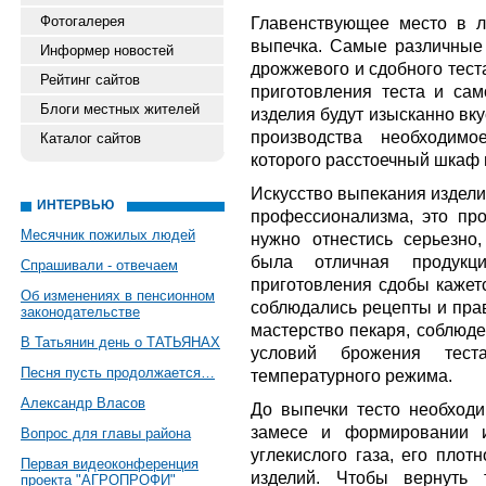
Фотогалерея
Главенствующее место в л
выпечка. Самые различные 
Информер новостей
дрожжевого и сдобного тест
Рейтинг сайтов
приготовления теста и сам
Блоги местных жителей
изделия будут изысканно вк
производства необходимо
Каталог сайтов
которого расстоечный шкаф 
Искусство выпекания издели
ИНТЕРВЬЮ
профессионализма, это про
Месячник пожилых людей
нужно отнестись серьезно,
была отличная продукц
Спрашивали - отвечаем
приготовления сдобы кажетс
Об изменениях в пенсионном
соблюдались рецепты и прав
законодательстве
мастерство пекаря, соблюде
В Татьянин день о ТАТЬЯНАХ
условий брожения тест
Песня пусть продолжается…
температурного режима.
Александр Власов
До выпечки тесто необходи
замесе и формировании и
Вопрос для главы района
углекислого газа, его плот
Первая видеоконференция
изделий. Чтобы вернуть 
проекта "АГРОПРОФИ"