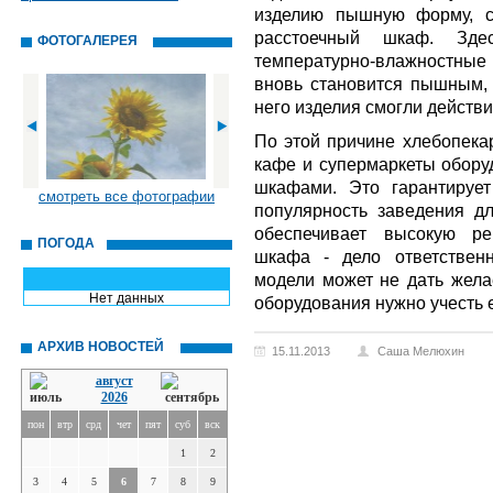
изделию пышную форму, с
расстоечный шкаф. Зде
ФОТОГАЛЕРЕЯ
температурно-влажностные 
вновь становится пышным, 
него изделия смогли действ
По этой причине хлебопекар
кафе и супермаркеты обор
шкафами. Это гарантирует
смотреть все фотографии
популярность заведения дл
обеспечивает высокую ре
ПОГОДА
шкафа - дело ответствен
модели может не дать жела
Нет данных
оборудования нужно учесть е
АРХИВ НОВОСТЕЙ
15.11.2013
Саша Мелюхин
август
2026
пон
втр
срд
чет
пят
суб
вск
1
2
3
4
5
6
7
8
9