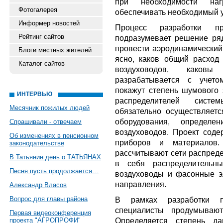
при необходимости наг
Фотогалерея
обеспечивать необходимый у
Информер новостей
Процесс разработки пр
Рейтинг сайтов
подразумевает решение ряд
провести аэродинамический 
Блоги местных жителей
ясно, каков общий расход 
Каталог сайтов
воздуховодов, каков
разрабатывается с учето
покажут степень шумового
ИНТЕРВЬЮ
распределителей систе
Месячник пожилых людей
обязательно осуществляет
оборудования, определ
Спрашивали - отвечаем
воздуховодов. Проект сод
Об изменениях в пенсионном
приборов и материалов.
законодательстве
рассчитывают сети распреде
В Татьянин день о ТАТЬЯНАХ
в себя распределительны
Песня пусть продолжается…
воздуховоды и фасонные э
направления.
Александр Власов
Вопрос для главы района
В рамках разработки п
специалисты продумывают
Первая видеоконференция
Определяется степень да
проекта "АГРОПРОФИ"