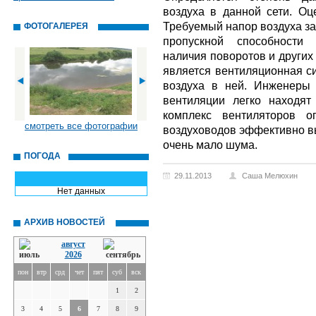
воздуха в данной сети. Оц
Требуемый напор воздуха за
ФОТОГАЛЕРЕЯ
пропускной способности 
наличия поворотов и других
является вентиляционная с
воздуха в ней. Инженеры
вентиляции легко находят
комплекс вентиляторов о
смотреть все фотографии
воздуховодов эффективно в
очень мало шума.
ПОГОДА
29.11.2013
Саша Мелюхин
Нет данных
АРХИВ НОВОСТЕЙ
август
2026
пон
втр
срд
чет
пят
суб
вск
1
2
3
4
5
6
7
8
9