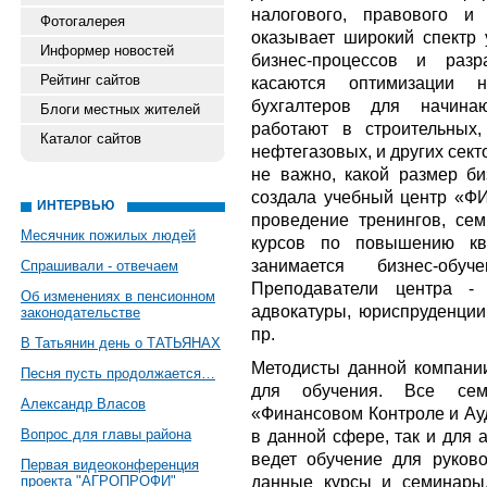
налогового, правового и 
Фотогалерея
оказывает широкий спектр 
Информер новостей
бизнес-процессов и разр
Рейтинг сайтов
касаются оптимизации н
бухгалтеров для начина
Блоги местных жителей
работают в строительных, 
Каталог сайтов
нефтегазовых, и других сек
не важно, какой размер би
создала учебный центр «ФИ
ИНТЕРВЬЮ
проведение тренингов, сем
Месячник пожилых людей
курсов по повышению кв
занимается бизнес-обуч
Спрашивали - отвечаем
Преподаватели центра -
Об изменениях в пенсионном
адвокатуры, юриспруденции,
законодательстве
пр.
В Татьянин день о ТАТЬЯНАХ
Методисты данной компани
Песня пусть продолжается…
для обучения. Все сем
Александр Власов
«Финансовом Контроле и Ауд
Вопрос для главы района
в данной сфере, так и для 
ведет обучение для руков
Первая видеоконференция
данные курсы и семинары
проекта "АГРОПРОФИ"