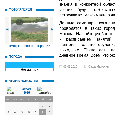
знания в конкретной облас
учений будут разбиратьс
ФОТОГАЛЕРЕЯ
встречаются максимально ча
Данные семинары компани
проводятся в таких город
Москва. На сайте учебного 
и расписанием занятий
является то, что обучен
смотреть все фотографии
выходные. Также есть во
дневное время. Всем, кто о
ПОГОДА
02.07.2013
Саша Мелюхин
Нет данных
АРХИВ НОВОСТЕЙ
август
2026
пон
втр
срд
чет
пят
суб
вск
1
2
3
4
5
6
7
8
9