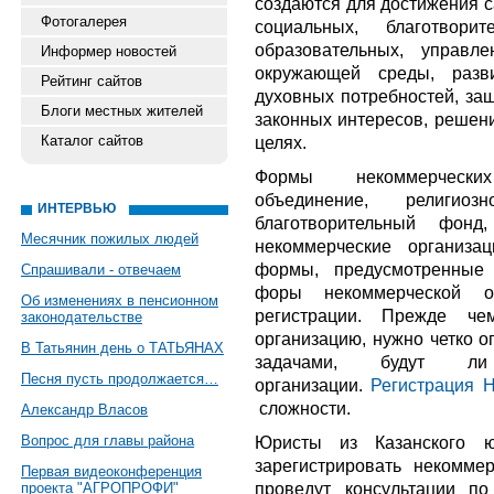
создаются для достижения с
Фотогалерея
социальных, благотворит
образовательных, управл
Информер новостей
окружающей среды, разви
Рейтинг сайтов
духовных потребностей, защ
Блоги местных жителей
законных интересов, решени
Каталог сайтов
целях.
Формы некоммерчески
объединение, религиоз
ИНТЕРВЬЮ
благотворительный фонд
Месячник пожилых людей
некоммерческие организа
формы, предусмотренные 
Спрашивали - отвечаем
форы некоммерческой о
Об изменениях в пенсионном
регистрации. Прежде чем
законодательстве
организацию, нужно четко о
В Татьянин день о ТАТЬЯНАХ
задачами, будут л
Песня пусть продолжается…
организации.
Регистрация 
сложности.
Александр Власов
Вопрос для главы района
Юристы из Казанского ю
зарегистрировать некомме
Первая видеоконференция
проведут консультации по
проекта "АГРОПРОФИ"