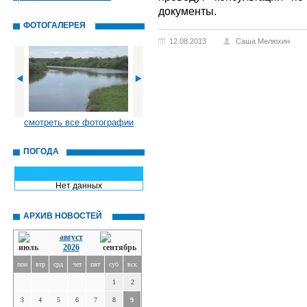
документы.
ФОТОГАЛЕРЕЯ
12.08.2013
Саша Мелюхин
смотреть все фотографии
ПОГОДА
Нет данных
АРХИВ НОВОСТЕЙ
август
2026
пон
втр
срд
чет
пят
суб
вск
1
2
3
4
5
6
7
8
9