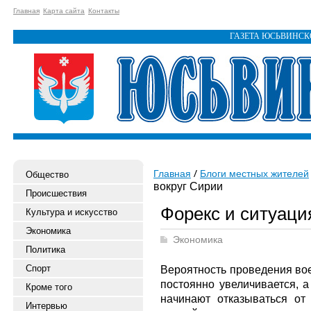
Главная
Карта сайта
Контакты
ГАЗЕТА ЮСЬВИНС
Главная
Блоги местных жителей
Общество
вокруг Сирии
Происшествия
Форекс и ситуаци
Культура и искусство
Экономика
Экономика
Политика
Спорт
Вероятность проведения во
постоянно увеличивается, а
Кроме того
начинают отказываться от
Интервью