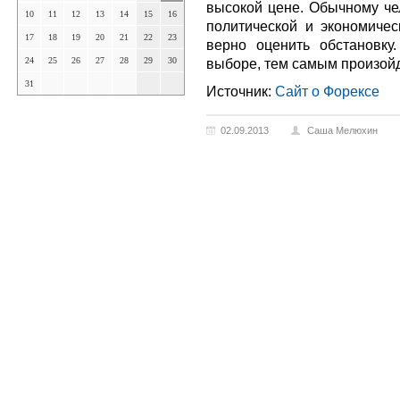
высокой цене. Обычному че
10
11
12
13
14
15
16
политической и экономичес
17
18
19
20
21
22
23
верно оценить обстановку
24
25
26
27
28
29
30
выборе, тем самым произойде
31
Источник:
Сайт о Форексе
02.09.2013
Саша Мелюхин