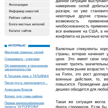
данной ситуации выступаю
Фотогалерея
намерении силой добитьс
разгаре, но уже становит
Информер новостей
некоторые другие страны
Рейтинг сайтов
возможность примен
Блоги местных жителей
необоснованность применен
Каталог сайтов
все внимание на США, а н
конфликта на рыночные коти
ИНТЕРВЬЮ
Валютные спекулянты хоро
Месячник пожилых людей
страны, которая начинает 
цене. Это имеет свои опр
Спрашивали - отвечаем
начнет тратить значительны
Об изменениях в пенсионном
валютном рынке возрастет. 
законодательстве
на Forex, это рост долла
В Татьянин день о ТАТЬЯНАХ
военные действия, то, в
Песня пусть продолжается…
повысится. Проведение да
дешево обходится для любой
Александр Власов
Вопрос для главы района
Такая же ситуация могла 
Первая видеоконференция
фунта стерлингов. Если бы
проекта "АГРОПРОФИ"