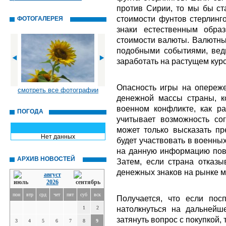
против Сирии, то мы бы ст
стоимости фунтов стерлин
ФОТОГАЛЕРЕЯ
знаки естественным обра
стоимости валюты. Валютны
подобными событиями, вед
заработать на растущем курс
Опасность игры на опереже
смотреть все фотографии
денежной массы страны, к
военном конфликте, как ра
ПОГОДА
учитывает возможность сог
может только высказать пр
Нет данных
будет участвовать в военных
на данную информацию пов
АРХИВ НОВОСТЕЙ
Затем, если страна отказы
денежных знаков на рынке мо
август
2026
пон
втр
срд
чет
пят
суб
вск
Получается, что если пос
натолкнуться на дальнейш
1
2
затянуть вопрос с покупкой,
3
4
5
6
7
8
9