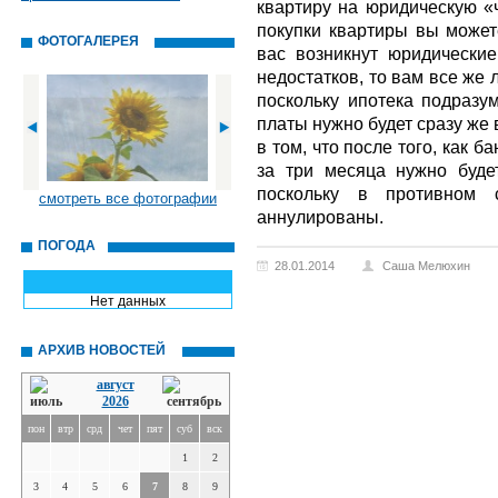
квартиру на юридическую «ч
покупки квартиры вы может
ФОТОГАЛЕРЕЯ
вас возникнут юридические
недостатков, то вам все же
поскольку ипотека подразу
платы нужно будет сразу же
в том, что после того, как б
за три месяца нужно буде
поскольку в противном с
смотреть все фотографии
аннулированы.
ПОГОДА
28.01.2014
Саша Мелюхин
Нет данных
АРХИВ НОВОСТЕЙ
август
2026
пон
втр
срд
чет
пят
суб
вск
1
2
3
4
5
6
7
8
9