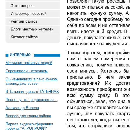
позволяет такую роскошь.
Фотогалерея
может считаться высокой, в
накопить нужную сумму. А 
Информер новостей
Однако сегодня проблему по
Рейтинг сайтов
себя во всем и не оттягива
Блоги местных жителей
взять ипотечный кредит. В
Каталог сайтов
деньги, покупаете жилье, се
выплачиваете банку деньги.
Таким образом, новостройки
ИНТЕРВЬЮ
вам в вашем намерении о
Месячник пожилых людей
сожалению, помимо плюсов
свои минусы. Хотелось бы
Спрашивали - отвечаем
пристально. В чем заклю
Об изменениях в пенсионном
кредитования? Их доста
законодательстве
возможность приобрести жил
В Татьянин день о ТАТЬЯНАХ
всю сумму сразу. В это
Песня пусть продолжается…
обживаться, зная, что она 
вы сразу же становитесь соб
Александр Власов
лучше, чем покупать кварт
Вопрос для главы района
несколько лет, когда вы ее
Первая видеоконференция
том, что сотрудники, офор
проекта "АГРОПРОФИ"