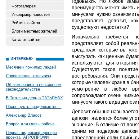
годовых!». Но любое зам
Фотогалерея
преимуществ может иметь 
минусами нужно ознакомитьс
Информер новостей
представляет депозит, к
Рейтинг сайтов
существуют недостатки?
Блоги местных жителей
Изначально требуется по
Каталог сайтов
представляет собой реальн
средствах, которые вы уже 
выступать как ценные бумаг
ИНТЕРВЬЮ
используются для открытия
Месячник пожилых людей
Существует такое поняти
востребования. Они предст
Спрашивали - отвечаем
которые человек храня в бан
Об изменениях в пенсионном
усмотрение в любое вре
законодательстве
сопровождают очень низкие
В Татьянин день о ТАТЬЯНАХ
минусом такого вида депозит
Песня пусть продолжается…
Депозит обычно называется 
Александр Власов
депозит является более упо
Вопрос для главы района
значение. В отличие от понят
одним из подвидов депози
Первая видеоконференция
определенной доли прибыли
проекта "АГРОПРОФИ"