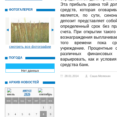
Эта прибыль равна той до
средств, которая оговари
ФОТОГАЛЕРЕЯ
является, по сути, сино
депозит представляет соб
определенный срок без пр
счета. При открытии такого
вознаграждения выплачивае
того времени пока сре
смотреть все фотографии
учреждение. Процентные 
различных финансовых 
ПОГОДА
варьировать, как и услови
средства банк.
Нет данных
28.01.2014
Саша Мелюхин
АРХИВ НОВОСТЕЙ
август
2026
пон
втр
срд
чет
пят
суб
вск
1
2
3
4
5
6
7
8
9