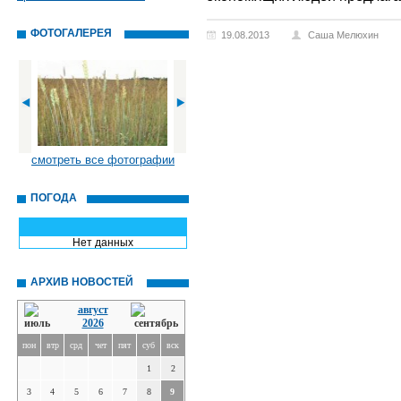
ФОТОГАЛЕРЕЯ
19.08.2013
Саша Мелюхин
смотреть все фотографии
ПОГОДА
Нет данных
АРХИВ НОВОСТЕЙ
август
2026
пон
втр
срд
чет
пят
суб
вск
1
2
3
4
5
6
7
8
9