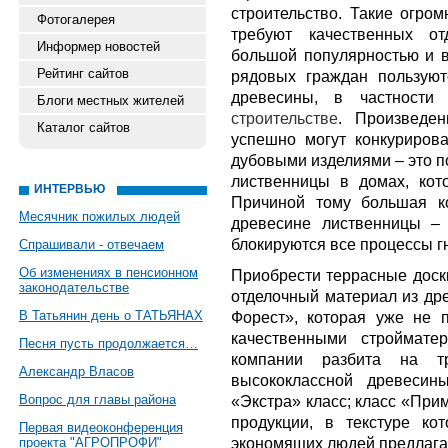
строительство. Такие огро
Фотогалерея
требуют качественных от
Информер новостей
большой популярностью и в
Рейтинг сайтов
рядовых граждан пользуют
древесины, в частност
Блоги местных жителей
строительстве
. Произведен
Каталог сайтов
успешно могут конкурирова
дубовыми изделиями – это 
лиственницы в домах, кото
ИНТЕРВЬЮ
Причиной тому большая к
Месячник пожилых людей
древесине лиственницы –
блокируются все процессы г
Спрашивали - отвечаем
Об изменениях в пенсионном
Приобрести террасные доски
законодательстве
отделочный материал из др
В Татьянин день о ТАТЬЯНАХ
Форест», которая уже не 
качественными строймате
Песня пусть продолжается…
компании разбита на т
Александр Власов
высококлассной древесин
Вопрос для главы района
«Экстра» класс; класс «При
продукции, в текстуре кот
Первая видеоконференция
экономящих людей предлагае
проекта "АГРОПРОФИ"