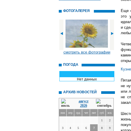
Еще 
ФОТОГАЛЕРЕЯ
это 
идеал
и сде
любым
Четв
функ
смотреть все фотографии
ками
откры
ПОГОДА
Кузн
Нет данных
Пятая
не ну
или л
АРХИВ НОВОСТЕЙ
не с
август
закал
2026
пон
втр
срд
чет
пят
суб
вск
Шест
жизн
1
2
поку
3
4
5
6
7
8
9
котор