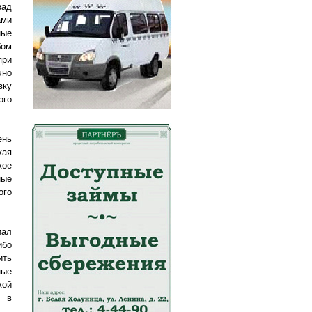
зад
ами
ные
бом
при
чно
вку
ого
ень
кая
кое
ные
ого
иал
ибо
ить
ные
кой
у в