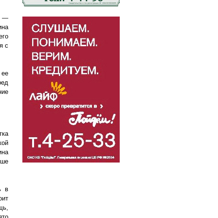
и —
ина
его
я с
 ее
ред
ние
тка
кой
ина
ьше
ь в
оит
щь,
ято