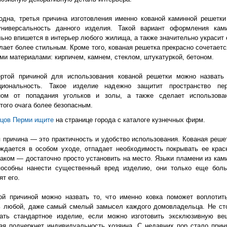
одна, третья причина изготовления именно кованой каминной решетк
универсальность данного изделия. Такой вариант оформления кам
ьно впишется в интерьер любого жилища, а также значительно украсит 
лает более стильным. Кроме того, кованая решетка прекрасно сочетаетс
и материалами: кирпичем, камнем, стеклом, штукатуркой, бетоном.
ертой причиной для использования кованой решетки можно назвать
циональность. Такое изделие надежно защитит пространство пе
ном от попадания угольков и золы, а также сделает использова
того очага более безопасным.
ецов Перми ищите
на странице города с каталоге кузнечных фирм.
 причина — это практичность и удобство использования. Кованая реше
ждается в особом уходе, отпадает необходимость покрывать ее крас
аком — достаточно просто установить на место. Языки пламени из кам
пособны нанести существенный вред изделию, они только еще бол
ят его.
ой причиной можно назвать то, что именно ковка поможет воплотит
ь любой, даже самый смелый замысел каждого домовладельца. Не ст
пать стандартное изделие, если можно изготовить эксклюзивную ве
ая подчеркнет индивидуальность хозяина. С недавних пор стало прин