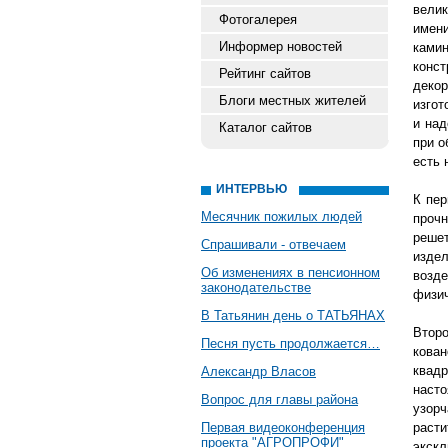
велик
Фотогалерея
имен
Информер новостей
ками
конст
Рейтинг сайтов
деко
Блоги местных жителей
изгот
и над
Каталог сайтов
при о
есть 
ИНТЕРВЬЮ
К пер
Месячник пожилых людей
проч
решет
Спрашивали - отвечаем
изде
Об изменениях в пенсионном
возде
законодательстве
физич
В Татьянин день о ТАТЬЯНАХ
Втор
Песня пусть продолжается…
кова
квад
Александр Власов
наст
Вопрос для главы района
узор
Первая видеоконференция
раст
проекта "АГРОПРОФИ"
экскл