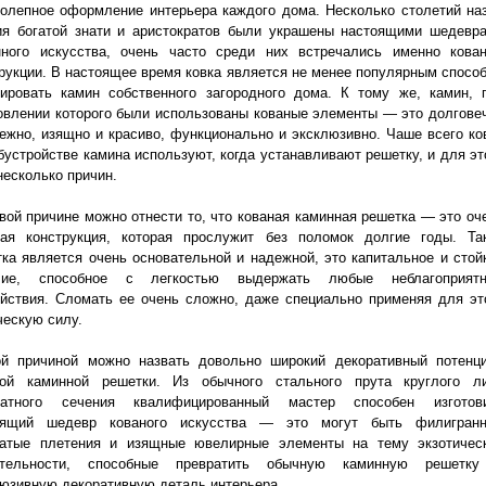
олепное оформление интерьера каждого дома. Несколько столетий на
ия богатой знати и аристократов были украшены настоящими шедевр
нного искусства, очень часто среди них встречались именно кова
рукции. В настоящее время ковка является не менее популярным спосо
рировать камин собственного загородного дома. К тому же, камин, 
овлении которого были использованы кованые элементы — это долгове
ежно, изящно и красиво, функционально и эксклюзивно. Чаше всего ко
бустройстве камина используют, когда устанавливают решетку, и для эт
несколько причин.
вой причине можно отнести то, что кованая каминная решетка — это оч
ная конструкция, которая прослужит без поломок долгие годы. Та
ка является очень основательной и надежной, это капитальное и стой
лие, способное с легкостью выдержать любые неблагоприят
йствия. Сломать ее очень сложно, даже специально применяя для эт
ескую силу.
ой причиной можно назвать довольно широкий декоративный потенц
ной каминной решетки. Из обычного стального прута круглого л
ратного сечения квалифицированный мастер способен изготов
оящий шедевр кованого искусства — это могут быть филигран
чатые плетения и изящные ювелирные элементы на тему экзотичес
ительности, способные превратить обычную каминную решетк
юзивную декоративную деталь интерьера.