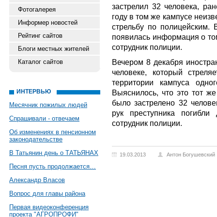
застрелил 32 человека, ран
Фотогалерея
году в том же кампусе неиз
Информер новостей
стрельбу по полицейским. 
Рейтинг сайтов
появилась информация о том
сотрудник полиции.
Блоги местных жителей
Вечером 8 декабря иностр
Каталог сайтов
человеке, который стреля
территории кампуса одно
ИНТЕРВЬЮ
Выяснилось, что это тот же
было застрелено 32 человек
Месячник пожилых людей
рук преступника погибли
Спрашивали - отвечаем
сотрудник полиции.
Об изменениях в пенсионном
законодательстве
В Татьянин день о ТАТЬЯНАХ
19.03.2013
Антон Богушевский
Песня пусть продолжается…
Александр Власов
Вопрос для главы района
Первая видеоконференция
проекта "АГРОПРОФИ"