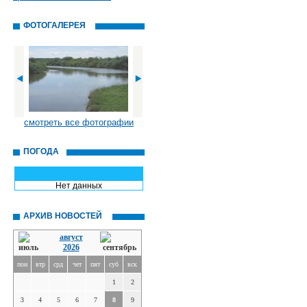
ФОТОГАЛЕРЕЯ
смотреть все фотографии
ПОГОДА
Нет данных
АРХИВ НОВОСТЕЙ
август
2026
пон
втр
срд
чет
пят
суб
вск
1
2
3
4
5
6
7
8
9