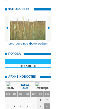
ФОТОГАЛЕРЕЯ
смотреть все фотографии
ПОГОДА
Нет данных
АРХИВ НОВОСТЕЙ
август
2026
пон
втр
срд
чет
пят
суб
вск
1
2
3
4
5
6
7
8
9