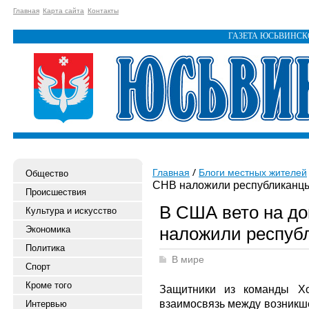
Главная
Карта сайта
Контакты
ГАЗЕТА ЮСЬВИНС
Главная
Блоги местных жителей
Общество
СНВ наложили республиканц
Происшествия
В США вето на до
Культура и искусство
наложили респуб
Экономика
Политика
В мире
Спорт
Кроме того
Защитники из команды Хо
взаимосвязь между возникше
Интервью