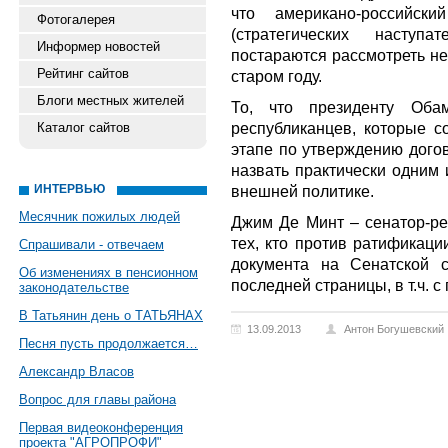
что американо-российс
Фотогалерея
(стратегических наступ
Информер новостей
постараются рассмотреть не
Рейтинг сайтов
старом году.
Блоги местных жителей
То, что президенту Обам
республиканцев, которые с
Каталог сайтов
этапе по утверждению дого
назвать практически одним 
ИНТЕРВЬЮ
внешней политике.
Месячник пожилых людей
Джим Де Минт – сенатор-рес
тех, кто против ратификаци
Спрашивали - отвечаем
документа на Сенатской с
Об изменениях в пенсионном
последней страницы, в т.ч. с
законодательстве
В Татьянин день о ТАТЬЯНАХ
13.09.2013
Антон Богушевский
Песня пусть продолжается…
Александр Власов
Вопрос для главы района
Первая видеоконференция
проекта "АГРОПРОФИ"