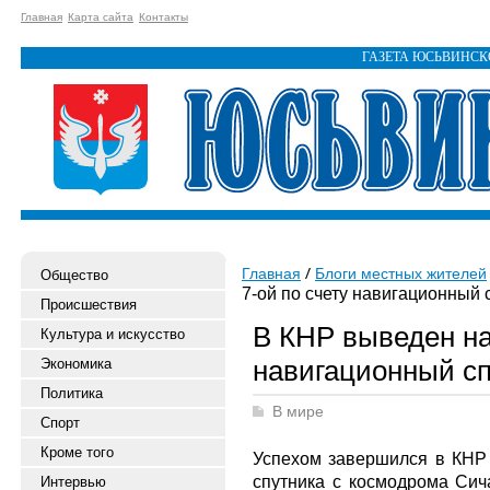
Главная
Карта сайта
Контакты
ГАЗЕТА ЮСЬВИНС
Главная
Блоги местных жителей
Общество
7-ой по счету навигационный 
Происшествия
В КНР выведен на
Культура и искусство
навигационный сп
Экономика
Политика
В мире
Спорт
Кроме того
Успехом завершился в КНР 
спутника с космодрома Сича
Интервью