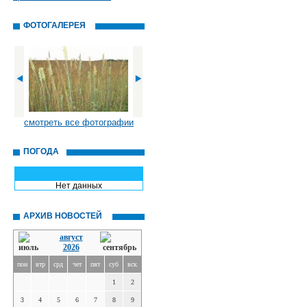
ФОТОГАЛЕРЕЯ
смотреть все фотографии
ПОГОДА
Нет данных
АРХИВ НОВОСТЕЙ
август
2026
пон
втр
срд
чет
пят
суб
вск
1
2
3
4
5
6
7
8
9