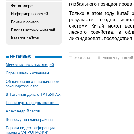
глобального позиционирован
Фотогалерея
Только в этом году Китай з
Информер новостей
результате сегодня, испо
Рейтинг сайтов
систему, Китай может ве
Блоги местных жителей
лесного хозяйства, в обл
ликвидировать последствия 
Каталог сайтов
ИНТЕРВЬЮ
04.08.2013
Антон Богушевский
Месячник пожилых людей
Спрашивали - отвечаем
Об изменениях в пенсионном
законодательстве
В Татьянин день о ТАТЬЯНАХ
Песня пусть продолжается…
Александр Власов
Вопрос для главы района
Первая видеоконференция
проекта "АГРОПРОФИ"