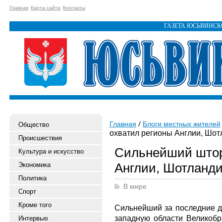
Главная
Карта сайта
Контакты
ГАЗЕТА ЮСЬВИНС
Главная
Блоги местных жителей
Общество
охватил регионы Англии, Шот
Происшествия
Сильнейший штор
Культура и искусство
Англии, Шотланди
Экономика
Политика
В мире
Спорт
Кроме того
Сильнейший за последние д
западную области Великобр
Интервью