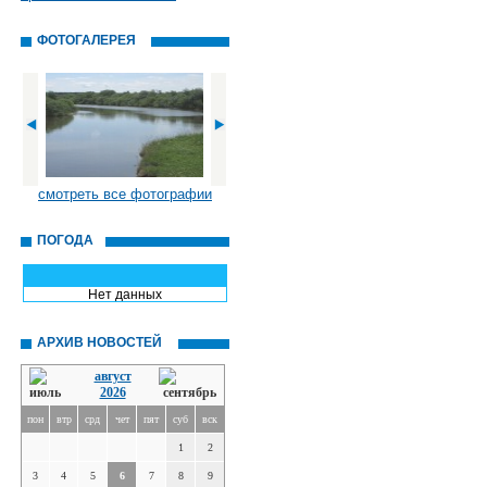
ФОТОГАЛЕРЕЯ
смотреть все фотографии
ПОГОДА
Нет данных
АРХИВ НОВОСТЕЙ
август
2026
пон
втр
срд
чет
пят
суб
вск
1
2
3
4
5
6
7
8
9