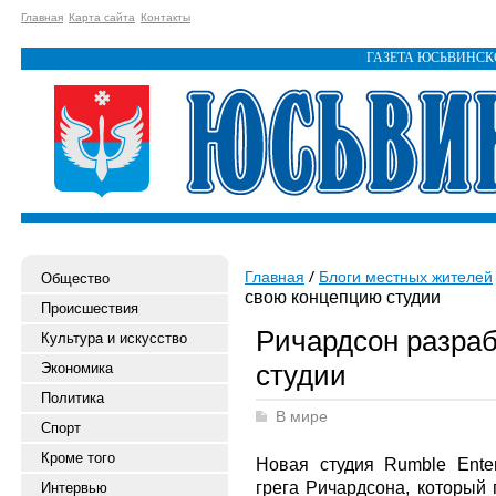
Главная
Карта сайта
Контакты
ГАЗЕТА ЮСЬВИНС
Главная
Блоги местных жителей
Общество
свою концепцию студии
Происшествия
Ричардсон разра
Культура и искусство
студии
Экономика
Политика
В мире
Спорт
Кроме того
Новая студия Rumble Enter
грега Ричардсона, который
Интервью