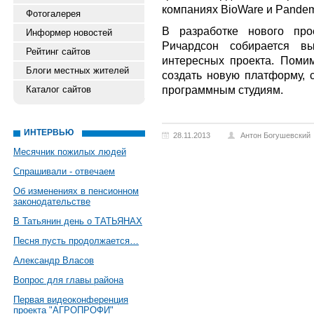
компаниях BioWare и Pandemi
Фотогалерея
В разработке нового про
Информер новостей
Ричардсон собирается в
Рейтинг сайтов
интересных проекта. Помим
Блоги местных жителей
создать новую платформу, 
программным студиям.
Каталог сайтов
ИНТЕРВЬЮ
28.11.2013
Антон Богушевский
Месячник пожилых людей
Спрашивали - отвечаем
Об изменениях в пенсионном
законодательстве
В Татьянин день о ТАТЬЯНАХ
Песня пусть продолжается…
Александр Власов
Вопрос для главы района
Первая видеоконференция
проекта "АГРОПРОФИ"