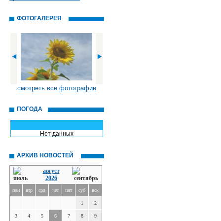
ФОТОГАЛЕРЕЯ
смотреть все фотографии
ПОГОДА
Нет данных
АРХИВ НОВОСТЕЙ
август
2026
пон
втр
срд
чет
пят
суб
вск
1
2
3
4
5
6
7
8
9