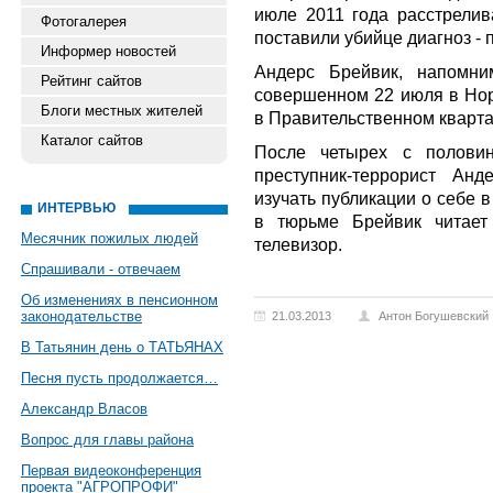
июле 2011 года расстрелив
Фотогалерея
поставили убийце диагноз -
Информер новостей
Андерс Брейвик, напомни
Рейтинг сайтов
совершенном 22 июля в Нор
Блоги местных жителей
в Правительственном кварта
Каталог сайтов
После четырех с половин
преступник-террорист Ан
изучать публикации о себе
ИНТЕРВЬЮ
в тюрьме Брейвик читает
Месячник пожилых людей
телевизор.
Спрашивали - отвечаем
Об изменениях в пенсионном
законодательстве
21.03.2013
Антон Богушевский
В Татьянин день о ТАТЬЯНАХ
Песня пусть продолжается…
Александр Власов
Вопрос для главы района
Первая видеоконференция
проекта "АГРОПРОФИ"