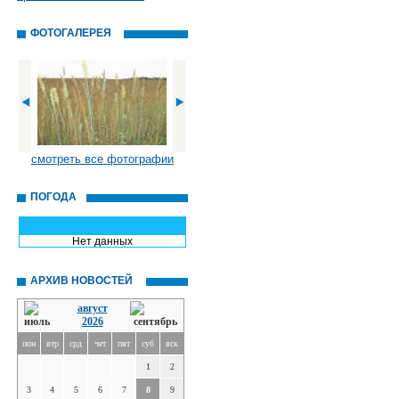
ФОТОГАЛЕРЕЯ
смотреть все фотографии
ПОГОДА
Нет данных
АРХИВ НОВОСТЕЙ
август
2026
пон
втр
срд
чет
пят
суб
вск
1
2
3
4
5
6
7
8
9