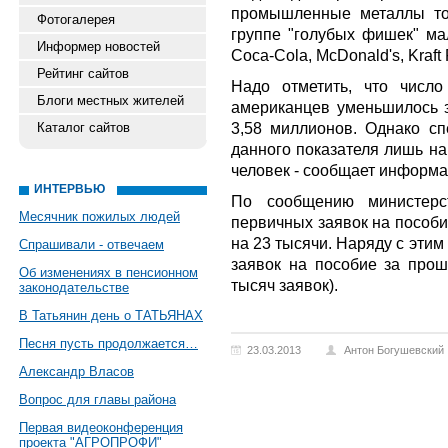
промышленные металлы то
Фотогалерея
группе "голубых фишек" мал
Информер новостей
Coca-Cola, McDonald's, Kraft
Рейтинг сайтов
Надо отметить, что числ
Блоги местных жителей
американцев уменьшилось з
3,58 миллионов. Однако с
Каталог сайтов
данного показателя лишь на
человек - сообщает информа
ИНТЕРВЬЮ
По сообщению министерст
Месячник пожилых людей
первичных заявок на пособи
на 23 тысячи. Наряду с эти
Спрашивали - отвечаем
заявок на пособие за про
Об изменениях в пенсионном
тысяч заявок).
законодательстве
В Татьянин день о ТАТЬЯНАХ
Песня пусть продолжается…
23.03.2013
Антон Богушевский
Александр Власов
Вопрос для главы района
Первая видеоконференция
проекта "АГРОПРОФИ"