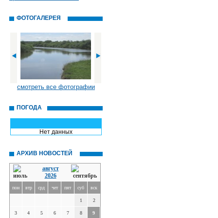
ФОТОГАЛЕРЕЯ
смотреть все фотографии
ПОГОДА
Нет данных
АРХИВ НОВОСТЕЙ
август
2026
пон
втр
срд
чет
пят
суб
вск
1
2
3
4
5
6
7
8
9