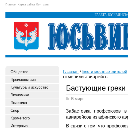
Главная
Карта сайта
Контакты
ГАЗЕТА ЮСЬВИНС
Главная
Блоги местных жителей
Общество
отменили авиарейсы
Происшествия
Бастующие греки
Культура и искусство
Экономика
В мире
Политика
Спорт
Забастовка профсоюзов в
авиарейсов из афинского аэ
Кроме того
В связи с тем, что профсою
Интервью