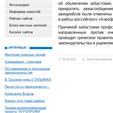
об объявлении забастовки
Фотогалерея
прекратить авиасообщени
Информер новостей
авиарейсов были отменены н
Рейтинг сайтов
и рейсы российского «Аэроф
Блоги местных жителей
Причиной забастовки профс
направленные против оч
Каталог сайтов
проводит греческое правите
законодательства и ущемляю
ИНТЕРВЬЮ
Месячник пожилых людей
25.09.2013
Антон Богушевский
Спрашивали - отвечаем
Об изменениях в пенсионном
законодательстве
В Татьянин день о ТАТЬЯНАХ
Песня пусть продолжается…
Александр Власов
Вопрос для главы района
Первая видеоконференция
проекта "АГРОПРОФИ"