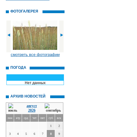
ФОТОГАЛЕРЕЯ
смотреть все фотографии
ПОГОДА
Нет данных
АРХИВ НОВОСТЕЙ
август
2026
пон
втр
срд
чет
пят
суб
вск
1
2
3
4
5
6
7
8
9