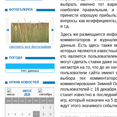
выбрать именно тот вари
наиболее правильным, и 
ФОТОГАЛЕРЕЯ
принести хорошую прибыль.
вопросы как коэффициенты,
и т.д.
Здесь же размещается инфо
комментаторов и журнали
данные. Есть здесь также м
смотреть все фотографии
которых являются известные 
кто является пользователе
ПОГОДА
могут сделать ставки даже н
несмотря на то, что до их н
Нет данных
пользователи сайта имеют 
выбора тех комментаторо
АРХИВ НОВОСТЕЙ
комментирования Зимней Ол
пользователей с 18 декабря
август
станет известно в последни
2026
игр, который назначен на 5 
пон
втр
срд
чет
пят
суб
вск
ждут этого значимого событ
1
2
3
4
5
6
7
8
9