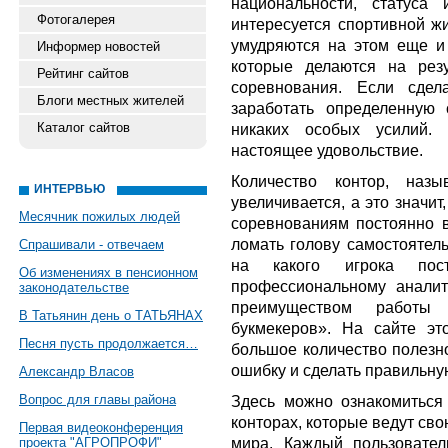
национальности, статуса
Фотогалерея
интересуется спортивной ж
умудряются на этом еще и 
Информер новостей
которые делаются на резу
Рейтинг сайтов
соревнования. Если сдел
Блоги местных жителей
заработать определенную 
Каталог сайтов
никаких особых усилий. 
настоящее удовольствие.
Количество контор, назы
ИНТЕРВЬЮ
увеличивается, а это значит
Месячник пожилых людей
соревнованиям постоянно в
ломать голову самостоятель
Спрашивали - отвечаем
на какого игрока пос
Об изменениях в пенсионном
профессиональному аналит
законодательстве
преимуществом работы 
В Татьянин день о ТАТЬЯНАХ
букмекеров». На сайте э
Песня пусть продолжается…
большое количество полезно
ошибку и сделать правильную
Александр Власов
Вопрос для главы района
Здесь можно ознакомиться
конторах, которые ведут сво
Первая видеоконференция
мира. Каждый пользовател
проекта "АГРОПРОФИ"