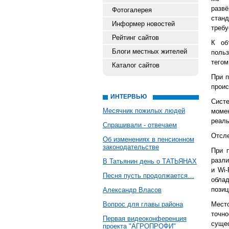
разв
Фотогалерея
стан
Информер новостей
требу
Рейтинг сайтов
К об
Блоги местных жителей
польз
тегом
Каталог сайтов
При п
проис
ИНТЕРВЬЮ
Систе
Месячник пожилых людей
моме
реаль
Спрашивали - отвечаем
Отсле
Об изменениях в пенсионном
законодательстве
При 
разли
В Татьянин день о ТАТЬЯНАХ
и Wi-
Песня пусть продолжается…
обл
позиц
Александр Власов
Вопрос для главы района
Мест
точн
Первая видеоконференция
суще
проекта "АГРОПРОФИ"