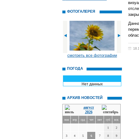
визу
отсл
ФОТОГАЛЕРЕЯ
закры
Данн
пере
облас
18.
смотреть все фотографии
ПОГОДА
Нет данных
АРХИВ НОВОСТЕЙ
август
2026
пон
втр
срд
чет
пят
суб
вск
1
2
3
4
5
6
7
8
9