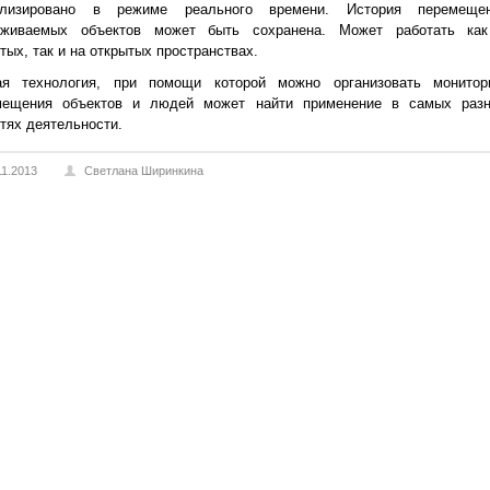
ализировано в режиме реального времени. История перемеще
еживаемых объектов может быть сохранена. Может работать ка
тых, так и на открытых пространствах.
ая технология, при помощи которой можно организовать монитор
мещения объектов и людей может найти применение в самых раз
тях деятельности.
11.2013
Светлана Ширинкина