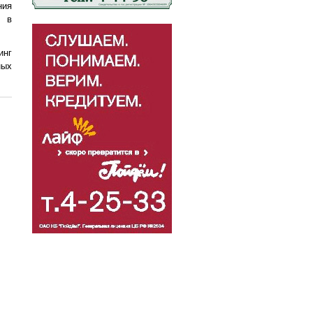
ния
к в
инг
ных