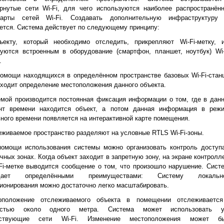
ёрнутые сети Wi-Fi, для чего используются наиболее распространён
дарты сетей Wi-Fi. Создавать дополнительную инфраструктуру
ется. Система действует по следующему принципу:
ъекту, который необходимо отследить, прикрепляют Wi-Fi-метку, 
уются встроенным в оборудование (смартфон, планшет, ноутбук) Wi-
.
омощи находящихся в определённом пространстве базовых Wi-Fi-стан
ходит определение местоположения данного объекта.
мой производится постоянная фиксация информации о том, где в дан
нт времени находится объект, а потом данная информация в реж
ного времени появляется на интерактивной карте помещения.
живаемое пространство разделяют на условные RTLS Wi-Fi-зоны.
помощи использования системы можно организовать контроль доступ
чных зонах. Когда объект заходит в запретную зону, на экране контролл
Fi-метке выводится сообщение о том, что произошло нарушение. Сист
адает определёнными преимуществами: Систему локально
ионирования можно достаточно легко масштабировать.
оположение отслеживаемого объекта в помещении отслеживаетс
остью около одного метра. Система может использовать 
ствующие сети Wi-Fi. Изменение местоположения может б