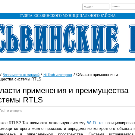
ГАЗЕТА ЮСЬВИНСКОГО МУНИЦИПАЛЬНОГО РАЙОНА
Области применения и
Блоги местных жителей
Hi-Tech и интернет
щества системы RTLS
ласти применения и преимущества
стемы RTLS
Tech и интернет
такое RTLS? Так называют локальную систему
Wi-Fi- тег
позиционирован
омощи которого можно произвести определение конкретного объекта 
еловека в определённом пространстве. Система встраиваетс