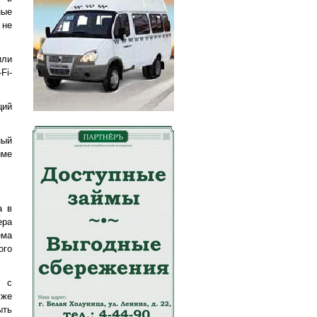
ные
 не
или
Fi-
ций
ный
име
а в
ера
ема
го
я с
уже
ыть