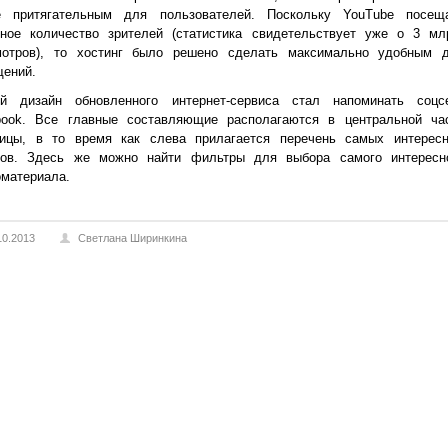
е притягательным для пользователей. Поскольку YouTube посещ
мное количество зрителей (статистика свидетельствует уже о 3 мл
мотров), то хостинг было решено сделать максимально удобным 
щений.
й дизайн обновленного интернет-сервиса стал напоминать соцс
book. Все главные составляющие располагаются в центральной ча
ницы, в то время как слева прилагается перечень самых интерес
лов. Здесь же можно найти фильтры для выбора самого интересн
материала.
10.2013
Светлана Ширинкина