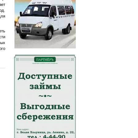
ает
рд.
для
еть
сти
ных
ого