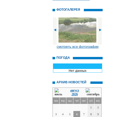
ФОТОГАЛЕРЕЯ
смотреть все фотографии
ПОГОДА
Нет данных
АРХИВ НОВОСТЕЙ
август
2026
пон
втр
срд
чет
пят
суб
вск
1
2
3
4
5
6
7
8
9