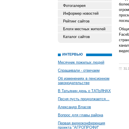
боле
Фотогалерея
огро
Информер новостей
прос
посе
Рейтинг сайтов
Блоги местных жителей
Общи
Face
Каталог сайтов
стра
кана
видео
ИНТЕРВЬЮ
Месячник пожилых людей
31.
Спрашивали - отвечаем
Об изменениях в пенсионном
законодательстве
В Татьянин день о ТАТЬЯНАХ
Песня пусть продолжается…
Александр Власов
Вопрос для главы района
Первая видеоконференция
проекта "АГРОПРОФИ"