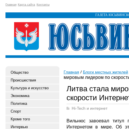
Главная
Карта сайта
Контакты
ГАЗЕТА ЮСЬВИНС
Главная
Блоги местных жителей
Общество
мировым лидером по скорост
Происшествия
Литва стала мир
Культура и искусство
скорости Интерне
Экономика
Политика
Hi-Tech и интернет
Спорт
Кроме того
Вильнюс завоевал титул 
Интернетом в мире. Об э
Интервью