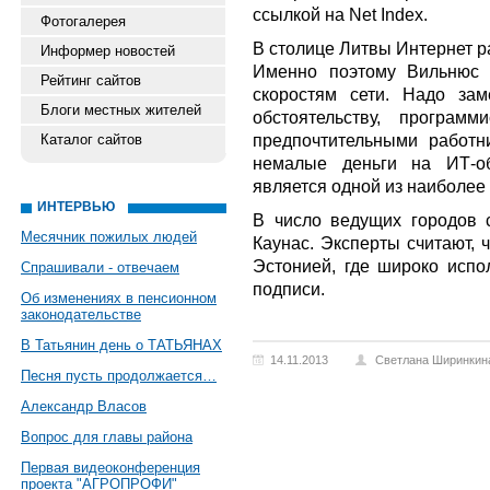
ссылкой на Net Index.
Фотогалерея
В столице Литвы Интернет ра
Информер новостей
Именно поэтому Вильнюс 
Рейтинг сайтов
скоростям сети. Надо зам
Блоги местных жителей
обстоятельству, програм
предпочтительными работн
Каталог сайтов
немалые деньги на ИТ-об
является одной из наиболее
ИНТЕРВЬЮ
В число ведущих городов 
Месячник пожилых людей
Каунас. Эксперты считают, 
Эстонией, где широко испо
Спрашивали - отвечаем
подписи.
Об изменениях в пенсионном
законодательстве
В Татьянин день о ТАТЬЯНАХ
14.11.2013
Светлана Ширинкин
Песня пусть продолжается…
Александр Власов
Вопрос для главы района
Первая видеоконференция
проекта "АГРОПРОФИ"