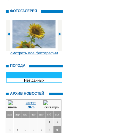
ФОТОГАЛЕРЕЯ
смотреть все фотографии
ПОГОДА
Нет данных
АРХИВ НОВОСТЕЙ
август
2026
пон
втр
срд
чет
пят
суб
вск
1
2
3
4
5
6
7
8
9