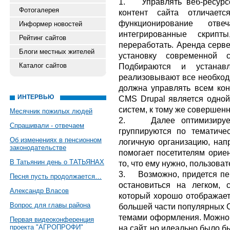
1. Управлять веб-ресурс
Фотогалерея
контент сайта отличает
функционирование отв
Информер новостей
интегрированные скрип
Рейтинг сайтов
переработать. Аренда серве
Блоги местных жителей
установку современной 
Каталог сайтов
Подбираются и устанав
реализовывают все необхо
должна управлять всем кон
ИНТЕРВЬЮ
CMS Drupal является одно
систем, к тому же совершен
Месячник пожилых людей
2. Далее оптимизируетс
Спрашивали - отвечаем
группируются по тематиче
Об изменениях в пенсионном
логичную организацию, напр
законодательстве
помогает посетителям ориен
В Татьянин день о ТАТЬЯНАХ
то, что ему нужно, пользоват
3. Возможно, придется пер
Песня пусть продолжается…
остановиться на легком, 
Александр Власов
который хорошо отображает
Вопрос для главы района
большей части популярных 
темами оформления. Можно 
Первая видеоконференция
проекта "АГРОПРОФИ"
на сайт, но идеально было б