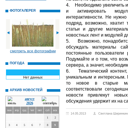
4. Необходимо увеличить и 
и активировать моду
ФОТОГАЛЕРЕЯ
интерактивности. Не нужно
подряд, возможно, хватит 
статьи и другие материа
новостных лент и модулей д
5. Возможно, понадобится
обсуждать материалы сай
смотреть все фотографии
постоянные пользователи 
Подумайте и о том, что во
ПОГОДА
сервера, а значит, необходи
6. Тематический контент,
уникальным и интересным. 
Нет данных
то новое в старые ма
соответствовали сегодняш
АРХИВ НОВОСТЕЙ
новости привлекут новых
август
обсуждения удержит их на са
2026
пон
втр
срд
чет
пят
суб
вск
14.05.2013
Светлана Ширинкин
1
2
3
4
5
6
7
8
9