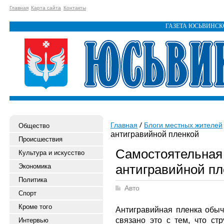
Главная
Карта сайта
Контакты
ГАЗЕТА ЮСЬВИНС
Главная
Блоги местных жителей
Общество
антигравийной пленкой
Происшествия
Самостоятельная
Культура и искусство
антигравийной пл
Экономика
Политика
Авто
Спорт
Кроме того
Антигравийная пленка обыч
связано это с тем, что ст
Интервью