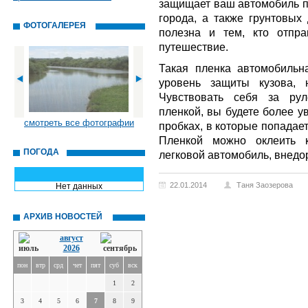
защищает ваш автомобиль п
города, а также грунтовых 
ФОТОГАЛЕРЕЯ
полезна и тем, кто отпр
путешествие.
Такая пленка автомобильн
уровень защиты кузова, 
Чувствовать себя за рул
пленкой, вы будете более у
смотреть все фотографии
пробках, в которые попадае
Пленкой можно оклеить к
ПОГОДА
легковой автомобиль, внедо
22.01.2014
Таня Заозерова
Нет данных
АРХИВ НОВОСТЕЙ
август
2026
пон
втр
срд
чет
пят
суб
вск
1
2
3
4
5
6
7
8
9