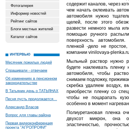
содержит каналов, через ко
Фотогалерея
чем начать оклеивать автом
Информер новостей
автомобиля нужно тщател
Рейтинг сайтов
щелей, после этого обез
развести немного мыла или
Блоги местных жителей
помощью ручного распыли
Каталог сайтов
поверхность автомобиля.
пленкой -дело не простое,
компании
vinilovaya-plenka.ru
ИНТЕРВЬЮ
Мыльный раствор нужно р
Месячник пожилых людей
будете наклеивать пленку 
Спрашивали - отвечаем
автомобиля, чтобы раств
Об изменениях в пенсионном
снимаем подложку, прижимае
законодательстве
скребка удаляем воздух, 
В Татьянин день о ТАТЬЯНАХ
приобрести пленку со спе
чтобы не поцарапать куз
Песня пусть продолжается…
особенно в момент нагревани
Александр Власов
Полиуретановая пленка оч
Вопрос для главы района
двухсот микрон, она об
Первая видеоконференция
эластичностью, прочност
проекта "АГРОПРОФИ"