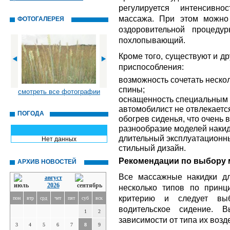
регулируется интенсивно
массажа. При этом можно
ФОТОГАЛЕРЕЯ
оздоровительной процеду
похлопывающий.
Кроме того, существуют и д
приспособления:
возможность сочетать неско
спины;
смотреть все фотографии
оснащенность специальным 
автомобилист не отвлекаетс
ПОГОДА
обогрев сиденья, что очень 
разнообразие моделей накид
длительный эксплуатационны
Нет данных
стильный дизайн.
Рекомендации по выбору 
АРХИВ НОВОСТЕЙ
Все массажные накидки д
август
2026
несколько типов по принц
критерию и следует выб
пон
втр
срд
чет
пят
суб
вск
водительское сидение. 
1
2
зависимости от типа их возд
3
4
5
6
7
8
9