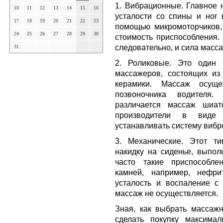
1. Вибрационные. Главное 
10
11
12
13
14
15
16
усталости со спины и ног 
17
18
19
20
21
22
23
помощью микромоторчиков, 
24
25
26
27
28
29
30
стоимость приспособления. 
следовательно, и сила масс
31
2. Роликовые. Это один
массажеров, состоящих из
керамики. Массаж осущ
позвоночника водителя
различается массаж шиат
производители в виде 
устанавливать систему вибр
3. Механические. Этот т
накидку на сиденье, выпол
часто такие приспособле
камней, например, нефри
усталость и воспаление с
массаж не осуществляется.
Зная, как выбрать массаж
сделать покупку максима