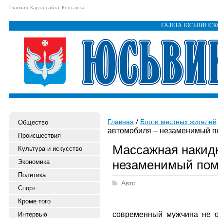
Главная
Карта сайта
Контакты
ГАЗЕТА ЮСЬВИНС
Главная
Блоги местных жителей
Общество
автомобиля – незаменимый п
Происшествия
Массажная накидк
Культура и искусство
незаменимый пом
Экономика
Политика
Авто
Спорт
Кроме того
современный мужчина не о
Интервью