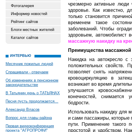
чрезмерно активные люди 
Фотогалерея
здоровье. Как известно, 
Информер новостей
только становится причино
Рейтинг сайтов
временем такое состояни
заболеваний. Чтобы огради
Блоги местных жителей
здоровьем, автомобилист 
Каталог сайтов
массажную накидку на кре
Преимущества массажной 
ИНТЕРВЬЮ
Накидка на автокресло с
Месячник пожилых людей
положительных свойств. П
позволяет снять напряже
Спрашивали - отвечаем
кровоциркуляцию в затек
Об изменениях в пенсионном
возникает во время длитель
законодательстве
улучшается кровоснабжен
В Татьянин день о ТАТЬЯНАХ
конечностей, снимается 
Песня пусть продолжается…
бодрости.
Александр Власов
Использовать накидку для м
и сами пассажиры, которые
Вопрос для главы района
пути. Применение такого п
Первая видеоконференция
простотой и удобством. Нак
проекта "АГРОПРОФИ"