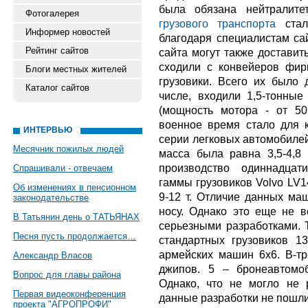
была обязана нейтрали
Фотогалерея
грузового транспорта
стал
Информер новостей
благодаря специалистам сайт
Рейтинг сайтов
сайта могут также доставит
сходили с конвейеров фи
Блоги местных жителей
грузовики. Всего их было 
Каталог сайтов
числе, входили 1,5-тонны
(мощность мотора - от 5
военное время стало для 
ИНТЕРВЬЮ
серии легковых автомобилей
Месячник пожилых людей
масса была равна 3,5-4,8 
производство одиннадцат
Спрашивали - отвечаем
гаммы грузовиков Volvo LV1
Об изменениях в пенсионном
9-12 т. Отличие данных ма
законодательстве
носу. Однако это еще не в
В Татьянин день о ТАТЬЯНАХ
серьезными разработками. Т
Песня пусть продолжается…
стандартных грузовиков 1
армейских машин 6x6. В-тре
Александр Власов
джипов. 5 – бронеавтомоб
Вопрос для главы района
Однако, что не могло не 
Первая видеоконференция
данные разработки не пошли
проекта "АГРОПРОФИ"