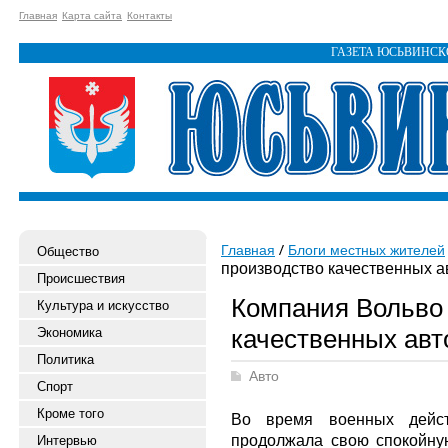
Главная
Карта сайта
Контакты
ГАЗЕТА ЮСЬВИНС
Главная
Блоги местных жителей
Общество
производство качественных 
Происшествия
Компания Вольво 
Культура и искусство
качественных ав
Экономика
Политика
Авто
Спорт
Кроме того
Во время военных дейс
продолжала свою спокойну
Интервью