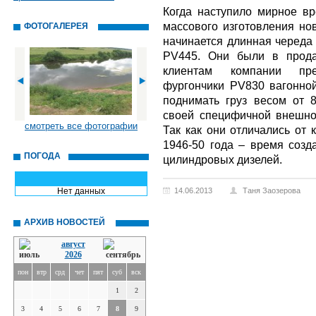
Когда наступило мирное вр
массового изготовления но
ФОТОГАЛЕРЕЯ
начинается длинная череда 
PV445. Они были в прода
клиентам компании пре
фургончики PV830 вагонно
поднимать груз весом от 
своей специфичной внешно
смотреть все фотографии
Так как они отличались от 
1946-50 года – время созд
ПОГОДА
цилиндровых дизелей.
Нет данных
14.06.2013
Таня Заозерова
АРХИВ НОВОСТЕЙ
август
2026
пон
втр
срд
чет
пят
суб
вск
1
2
3
4
5
6
7
8
9