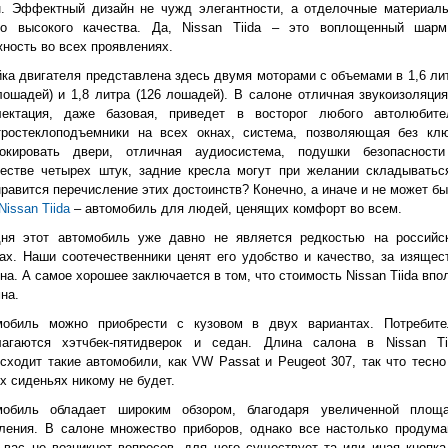
н. Эффектный дизайн не чужд элегантности, а отделочные материал
го высокого качества. Да, Nissan Tiida – это воплощенный шар
ность во всех проявлениях.
ка двигателя представлена здесь двумя моторами с объемами в 1,6 ли
лошадей) и 1,8 литра (126 лошадей). В салоне отличная звукоизоляция
лектация, даже базовая, приведет в восторог любого автолюбите
тростеклоподъемники на всех окнах, система, позволяющая без кл
локировать двери, отличная аудиосистема, подушки безопасност
честве четырех штук, задние кресла могут при желании складывать
равится перечисление этих достоинств? Конечно, а иначе и не может бы
Nissan Tiida
– автомобиль для людей, ценящих комфорт во всем.
дня этот автомобиль уже давно не является редкостью на российс
ах. Наши соотечественники ценят его удобство и качество, за изящес
на. А самое хорошее заключается в том, что стоимость Nissan Tiida впо
на.
мобиль можно приобрести с кузовом в двух вариантах. Потребит
лагаются хэтчбек-пятидверок и седан. Длина салона в Nissan Ti
сходит такие автомобили, как VW Passat и Peugeot 307, так что тесно
х сиденьях никому не будет.
мобиль обладает широким обзором, благодаря увеличенной площ
ления. В салоне множество приборов, однако все настолько продума
 вас не возникнет вопросов, для чего существует та или иная кнопка