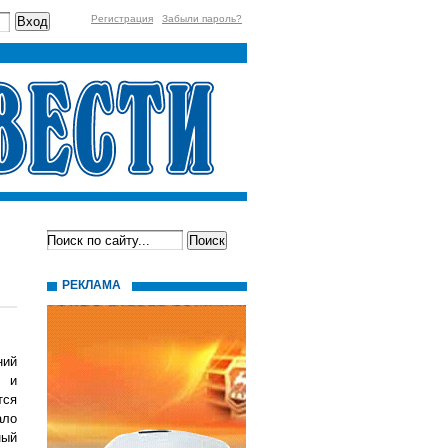
Регистрация
Забыли пароль?
РЕКЛАМА
ний
ь и
тся
ало
ный