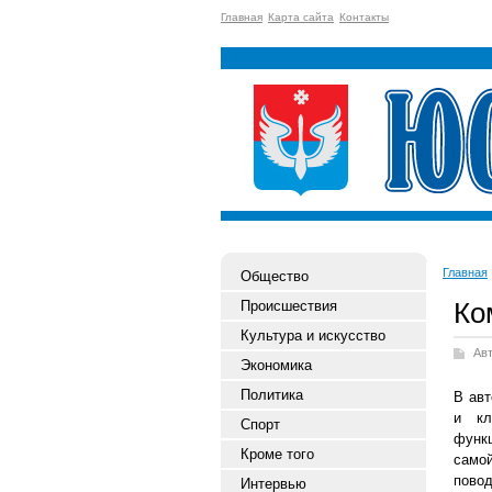
Главная
Карта сайта
Контакты
Главная
Общество
Ко
Происшествия
Культура и искусство
Ав
Экономика
Политика
В авт
и кл
Спорт
функц
Кроме того
самой
пово
Интервью