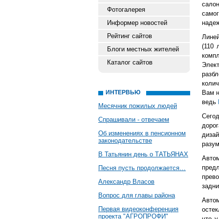
сало
Фотогалерея
само
Информер новостей
надеж
Рейтинг сайтов
Линей
(110 
Блоги местных жителей
комп
Каталог сайтов
Элек
разб
коли
ИНТЕРВЬЮ
Вам н
ведь
Месячник пожилых людей
Сего
Спрашивали - отвечаем
дорог
Об изменениях в пенсионном
дизай
законодательстве
разум
В Татьянин день о ТАТЬЯНАХ
Авто
пред
Песня пусть продолжается…
прево
Александр Власов
задни
Вопрос для главы района
Авто
Первая видеоконференция
остек
проекта "АГРОПРОФИ"
что у