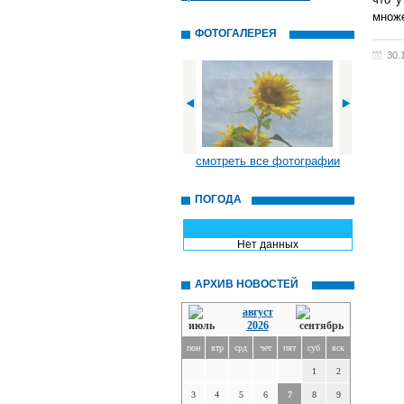
множе
ФОТОГАЛЕРЕЯ
30.
смотреть все фотографии
ПОГОДА
Нет данных
АРХИВ НОВОСТЕЙ
август
2026
пон
втр
срд
чет
пят
суб
вск
1
2
3
4
5
6
7
8
9