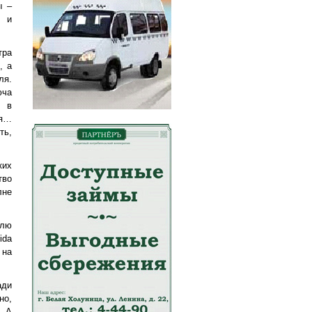
ы –
м и
тра
, а
ля.
юча
и в
ся…
ть,
ких
тво
лне
елю
ida
 на
ади
но,
. А