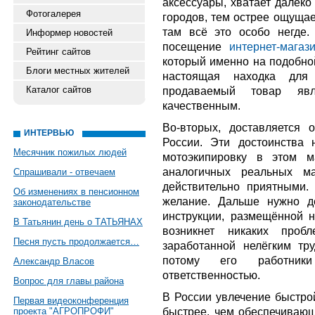
аксессуары, хватает далеко
Фотогалерея
городов, тем острее ощущае
там всё это особо негде.
Информер новостей
посещение
интернет-магаз
Рейтинг сайтов
который именно на подобной
Блоги местных жителей
настоящая находка для 
Каталог сайтов
продаваемый товар явл
качественным.
Во-вторых, доставляется 
ИНТЕРВЬЮ
России. Эти достоинства 
Месячник пожилых людей
мотоэкипировку в этом м
аналогичных реальных ма
Спрашивали - отвечаем
действительно приятными. 
Об изменениях в пенсионном
желание. Дальше нужно д
законодательстве
инструкции, размещённой 
В Татьянин день о ТАТЬЯНАХ
возникнет никаких проб
Песня пусть продолжается…
заработанной нелёгким тр
потому его работник
Александр Власов
ответственностью.
Вопрос для главы района
В России увлечение быстрой
Первая видеоконференция
быстрее, чем обеспечивающ
проекта "АГРОПРОФИ"