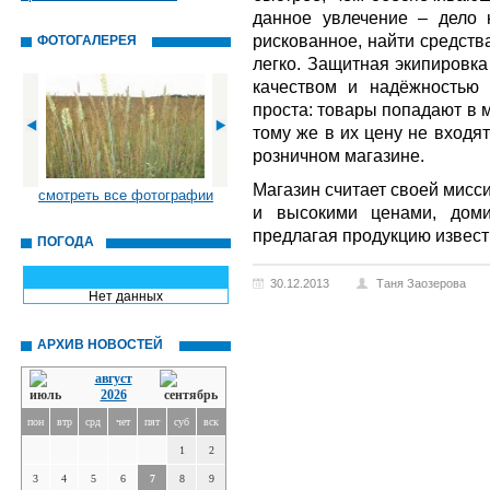
данное увлечение – дело 
рискованное, найти средств
ФОТОГАЛЕРЕЯ
легко. Защитная экипировка
качеством и надёжностью 
проста: товары попадают в 
тому же в их цену не входя
розничном магазине.
Магазин считает своей мисс
смотреть все фотографии
и высокими ценами, доми
предлагая продукцию извест
ПОГОДА
30.12.2013
Таня Заозерова
Нет данных
АРХИВ НОВОСТЕЙ
август
2026
пон
втр
срд
чет
пят
суб
вск
1
2
3
4
5
6
7
8
9