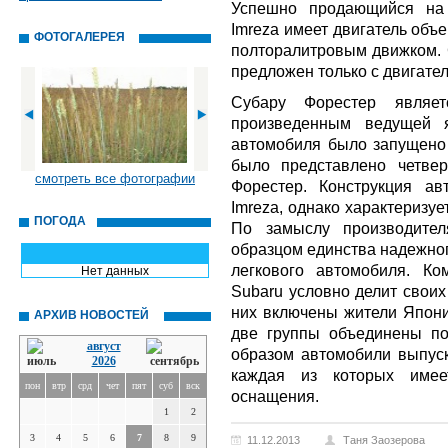
Успешно продающийся на 
Imreza имеет двигатель объ
ФОТОГАЛЕРЕЯ
полторалитровым движком. 
предложен только с двигател
Субару Форестер являет
произведенным ведущей я
автомобиля было запущено 
было представлено четве
смотреть все фотографии
Форестер. Конструкция а
Imreza, однако характеризу
ПОГОДА
По замыслу производител
образцом единства надежно
легкового автомобиля. Ко
Нет данных
Subaru условно делит своих
них включены жители Япони
АРХИВ НОВОСТЕЙ
две группы объединены п
август
образом автомобили выпуск
2026
каждая из которых имее
пон
втр
срд
чет
пят
суб
вск
оснащения.
1
2
3
4
5
6
7
8
9
11.12.2013
Таня Заозерова