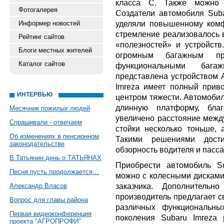
класса С. Также можно 
Фотогалерея
Создатели автомобиля Sub
уделяли повышенному комф
Информер новостей
стремление реализовалось в
Рейтинг сайтов
«полезностей» и устройств
Блоги местных жителей
огромным багажным про
Каталог сайтов
функциональными бага
представлена устройством 
Imreza имеет полный приво
ИНТЕРВЬЮ
центром тяжести. Автомобил
длинную платформу, бла
Месячник пожилых людей
увеличено расстояние межд
Спрашивали - отвечаем
стойки несколько тоньше,
Об изменениях в пенсионном
Такими решениями дости
законодательстве
обзорность водителя и пасс
В Татьянин день о ТАТЬЯНАХ
Приобрести автомобиль Su
Песня пусть продолжается…
можно с колесными дисками
заказчика. Дополнительн
Александр Власов
производитель предлагает с
Вопрос для главы района
различных функциональны
Первая видеоконференция
поколения Subaru Imreza 
проекта "АГРОПРОФИ"